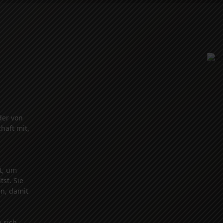
der von
haft mit,
it, um
st. Sie
en, damit
 sich