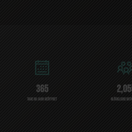
365
2,05
Tage im Jahr Geöffnet
Glückliche mit