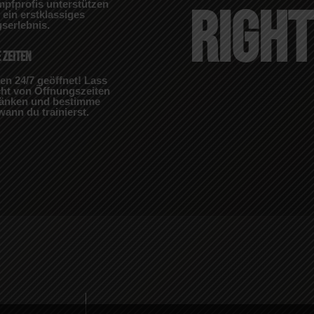
pfprofis unterstützen
RIGH
 ein erstklassiges
gserlebnis.
 ZEITEN
en 24/7 geöffnet! Lass
cht von Öffnungszeiten
ränken und bestimme
wann du trainierst.