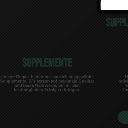
SUPPL
SUPPLEMENTE
Unsere Regale bieten nur speziell ausgewählte
U
Supplemente. Wir setzen auf maximale Qualität
indiv
und beste Nährwerte, um dir den
h
bestmöglichen Erfolg zu bringen.
fu