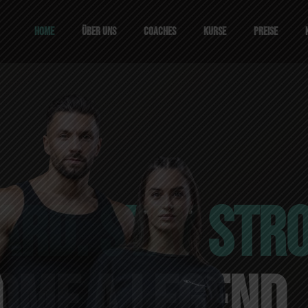
HOME
ÜBER UNS
COACHES
KURSE
PREISE
ARD. STAY STR
OME A LEGEND