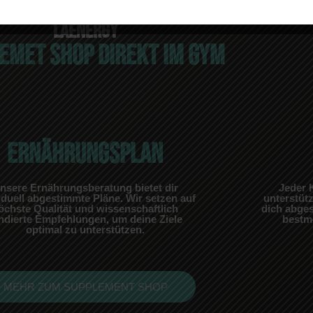
LAENERGY
EMET SHOP DIREKT IM GYM
ERNÄHRUNGSPLAN
nsere Ernährungsberatung bietet dir
Jeder K
iduell abgestimmte Pläne. Wir setzen auf
unterstütz
öchste Qualität und wissenschaftlich
dich abge
ndierte Empfehlungen, um deine Ziele
bestmö
optimal zu unterstützen.
MEHR ZUM SUPPLEMENT SHOP