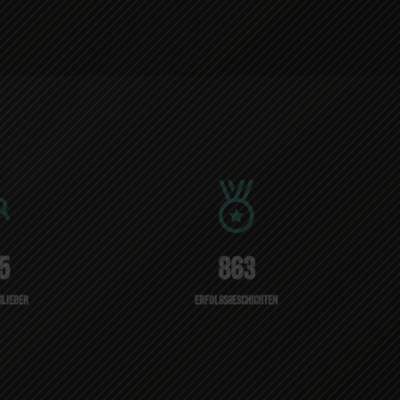
5
863
glieder
Erfolgsgeschichten