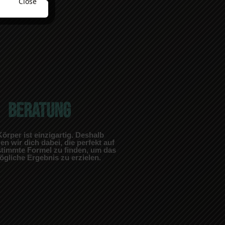
BERATUNG
örper ist einzigartig. Deshalb
en wir dich dabei, die perfekt auf
stimmte Formel zu finden, um das
gliche Ergebnis zu erzielen.